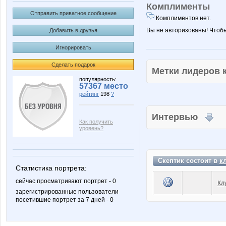
Комплименты
Отправить приватное сообщение
Комплиментов нет.
Вы не авторизованы! Чтоб
Добавить в друзья
Игнорировать
Сделать подарок
Метки лидеров
популярность:
57367 место
рейтинг
198
?
Интервью
Как получить
уровень?
Скептик состоит в
к
Статистика портрета:
сейчас просматривают портрет - 0
Кл
зарегистрированные пользователи
посетившие портрет за 7 дней - 0