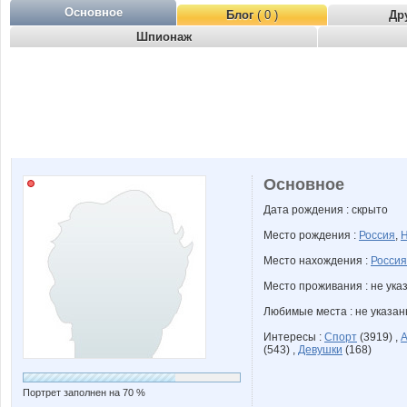
Основное
Блог
( 0 )
Др
Шпионаж
Основное
Дата рождения : скрыто
Место рождения :
Россия
,
Н
Место нахождения :
Россия
Место проживания : не ука
Любимые места : не указа
Интересы :
Спорт
(3919) ,
А
(543) ,
Девушки
(168)
Портрет заполнен на 70 %